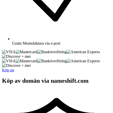
Gratis
Momsfaktura via e-post
+ mer
+ mer
Köp nu
Köp av domän via nameshift.com