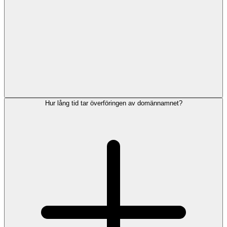
Hur lång tid tar överföringen av domännamnet?