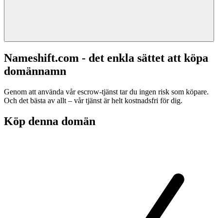
Nameshift.com - det enkla sättet att köpa
domännamn
Genom att använda vår escrow-tjänst tar du ingen risk som köpare.
Och det bästa av allt – vår tjänst är helt kostnadsfri för dig.
Köp denna domän